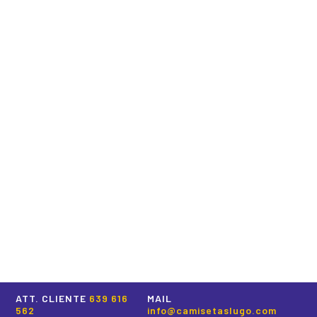
ATT. CLIENTE
639 616
MAIL
562
info@camisetaslugo.com